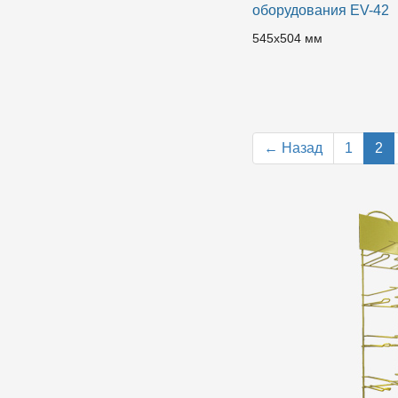
оборудования EV-42
545х504 мм
← Назад
1
2