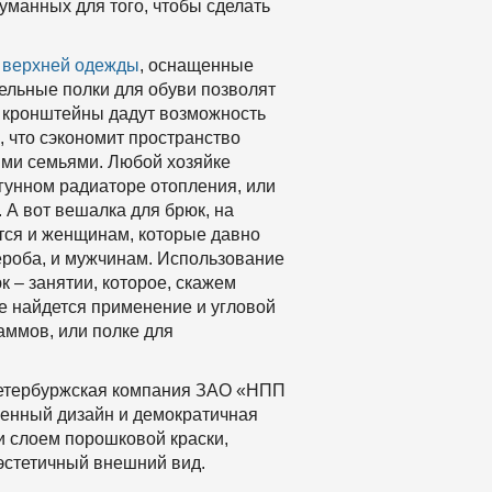
уманных для того, чтобы сделать
 верхней одежды
, оснащенные
тельные полки для обуви позволят
 кронштейны дадут возможность
, что сэкономит пространство
ими семьями. Любой хозяйке
угунном радиаторе отопления, или
 А вот вешалка для брюк, на
ется и женщинам, которые давно
дероба, и мужчинам. Использование
 – занятии, которое, скажем
е найдется применение и угловой
аммов, или полке для
-петербуржская компания ЗАО «НПП
менный дизайн и демократичная
и слоем порошковой краски,
эстетичный внешний вид.