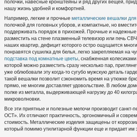
полочки, навесные кронштейны и ряд других вещей, прид
нашу жизнь удобней и комфортней.
Например, легкие и прочные
металлические вешалки для
полочкой для головных уборов, и компактные, но вмести
поддерживать порядок в прихожей. Прочные и надежные
разместить на стене плазменный телевизор или печь СВЧ
наших квартир, дефицит которого остро ощущается мног
понравятся сушилка для белья, легко закрепляемая на ч
подставка под комнатные цветы
, снабженная колесиками.
которой можно разместить сразу несколько пар, приглян
уже облюбовали эту когда-то сугубо мужскую деталь гар
такой вешалки позволит сэкономить время на утюжке брюк
прямо, не многим доставляет удовольствие. В любом дом
полке из металла, выдерживающей нагрузку до 40 килогр
микроволновки.
Все эти приятные и полезные мелочи производит санкт
ОСТ». Их отличают практичность, эргономичный и совре
стоимость. Металлические изделия защищены от коррози
который помимо утилитарной функции еще и придает им 