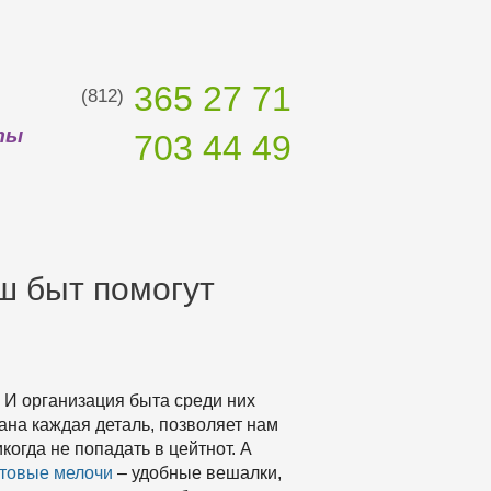
365 27 71
(812)
ты
703 44 49
ш быт помогут
 И организация быта среди них
ана каждая деталь, позволяет нам
огда не попадать в цейтнот. А
товые мелочи
– удобные вешалки,