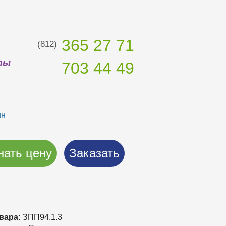
365 27 71
(812)
ты
703 44 49
ин
нать цену
Заказать
вара:
ЗПП94.1.3