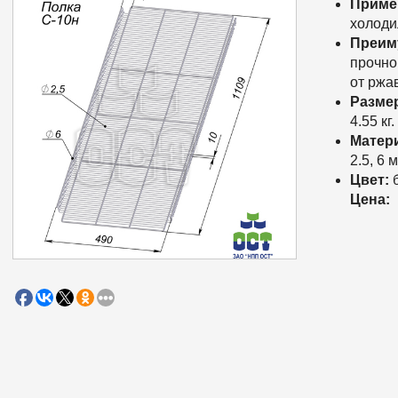
Приме
холоди
Преим
прочно
от ржа
Разме
4.55 кг.
Матер
2.5, 6 
Цвет:
б
Цена: