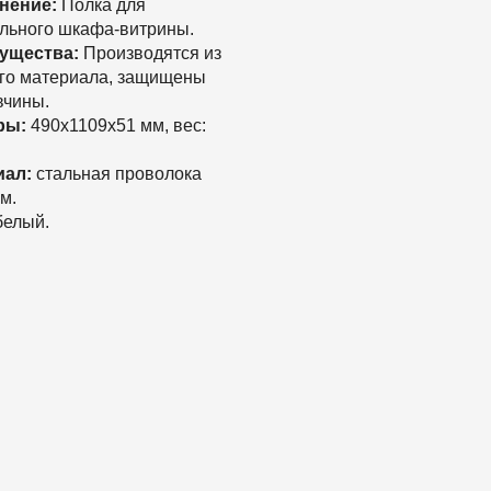
нение:
Полка для
льного шкафа-витрины.
ущества:
Производятся из
го материала, защищены
вчины.
ры:
490х1109х51 мм, вес:
иал:
стальная проволока
мм.
елый.