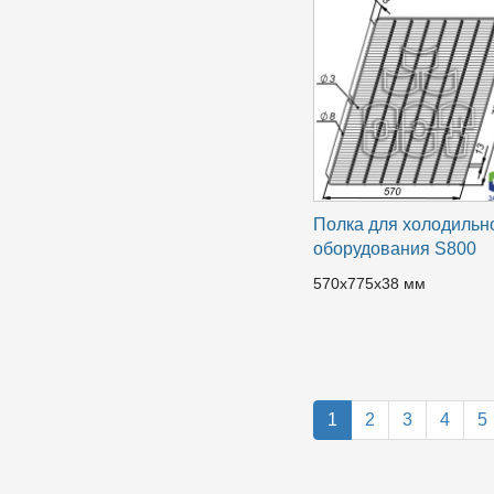
Полка для холодильн
оборудования S800
570x775x38 мм
1
2
3
4
5