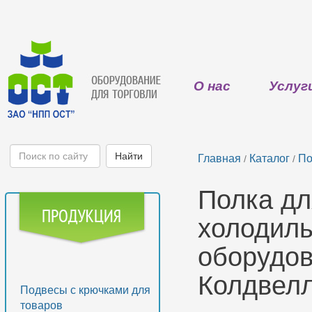
О нас
Услуг
Главная
Каталог
По
/
/
Полка дл
холодиль
оборудо
Колдвелл
Подвесы с крючками для
товаров