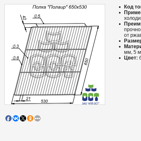
Код то
Приме
холоди
Преим
прочно
от ржа
Разме
Матер
мм, 5 м
Цвет:
б