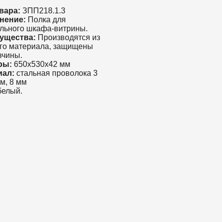
вара:
ЗПП218.1.3
нение:
Полка для
льного шкафа-витрины.
ущества:
Производятся из
го материала, защищены
вчины.
ры:
650x530x42 мм
иал:
стальная проволока 3
м, 8 мм
елый.